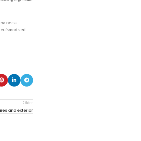
rna nec a
es euismod sed
Older
res and exterior