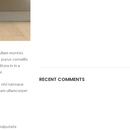
nullam montes
 purus convallis
tora in in a
r.
RECENT COMMENTS
s nisi natoque
lam ullamcorper
 vulputate