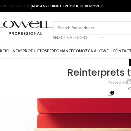
ENGLISH
COUNTRY
ADD ANYTHING HERE OR JUST REMOVE IT…
SELECT CATEGORY
NICIO
LINEAS
PRODUCTOS
PERFOMANCE
CONOZCA A LOWELL
CONTAC
Reinterprets 
Posted by
O
0