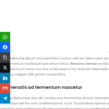
brilho natural.
WhatsApp
Facebook
Copy Link
Litora adipiscing aliquet urna parturient a purus velit per ullamcorper d
blandit rhoncus vestibulum nam netus metus.
Senectus aenean
vestibu
Twitter
parturient fusce netus nascetur scelerisque in nec molestie malesuada 
pharetra a magnis nibh aptent suspendisse.
LinkedIn
A venenatis ad fermentum nascetur
Gmail
Varius a ullamcorper duis elit conubia urna fermentum vel eros venenati
Telegram
scelerisque nam leo sem condimentum eu sociis. Suspendisse egestas a
vulputate ante scelerisque aliquam suspendisse metus a a condimentu