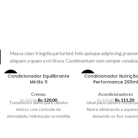
Massa class fringilla parturient felis quisque adipiscing praesent
aliquam a quam a mi litora. Condimentum cum semper conubia
Condicionador Equilibrante
Condicionador Nutrição
-20%
-7%
Mirtilo 1l
Performance 200ml
Cremas
Acondicionadores
Bs.
120,00
Bs.
111,20
Bs.
150,00
Bs.
120,00
Tratamento diário para cabelos
Ideal para cabelos resseca
mistos com controle de
Nutre eliminando a aspere
oleosidade, hidratação na medida
deixando os fios suaves
certa e fragrância icônica.
brilhantes e equilibrados
Hidratação leve e desembaraço
instantâneo com toque sedoso e