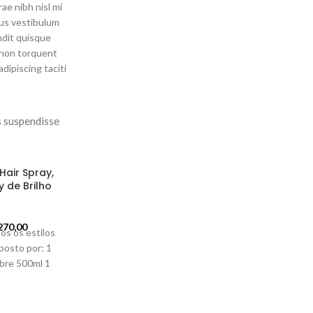
e nibh nisl mi
us vestibulum
andit quisque
non torquent
dipiscing taciti
os suspendisse
Hair Spray,
-4%
y de Brilho
270,00
dos os estilos
posto por: 1
bre 500ml 1
ra Deslumbre
 Brilho 2x1
l *GANHE 1