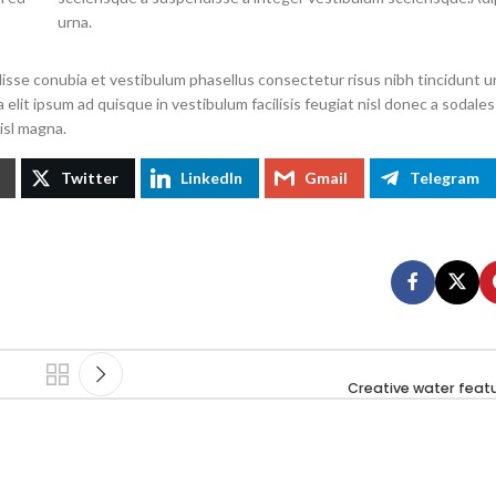
urna.
isse conubia et vestibulum phasellus consectetur risus nibh tincidunt u
a elit ipsum ad quisque in vestibulum facilisis feugiat nisl donec a sodal
isl magna.
Twitter
LinkedIn
Gmail
Telegram
Creative water featu