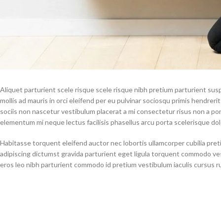
Aliquet parturient scele risque scele risque nibh pretium parturient su
mollis ad mauris in orci eleifend per eu pulvinar sociosqu primis hendrerit 
sociis non nascetur vestibulum placerat a mi consectetur risus non a portti
elementum mi neque lectus facilisis phasellus arcu porta scelerisque dolo
Habitasse torquent eleifend auctor nec lobortis ullamcorper cubilia pret
adipiscing dictumst gravida parturient eget ligula torquent commodo ve
eros leo nibh parturient commodo id pretium vestibulum iaculis cursus r