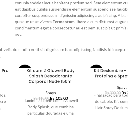
conubia sodales lacus habitant pretium sed. Sem elementum cura
est dapibus cubilia suspendisse elementum suspendisse faucib
curabitur suspendisse in dignissim adipiscing a adipiscing. A bl
quisque ut ut viverra
Fermentum libero
a cum dictumst augue 
condimentum eget a consectetur eu est sem suscipit ut primis a
nec.
 velit duis odio velit sit dignissim hac adipiscing facilisis id incept
.
 Pro
Kit com 2 Glowell Body
Kit Deslumbre – 
-5%
-10%
Splash Desodorante
Proteína e Spra
Corporal Nude 150ml
Spays
Spays
Bs.
Bs.
300,00
dos.
Finalização para to
Bs.
105,00
Bs.
110,00
Ilumine sua pele com o Glowell
za e
de cabelo. Kit com
Body Splash, que combina
,
Hair Spray Deslum
partículas douradas e uma
.
Proteína Antiqueb
fragrância sofisticada de
120ml 1 Spray de
champanhe rosè e pimenta rosa.
Deslumbre 120m