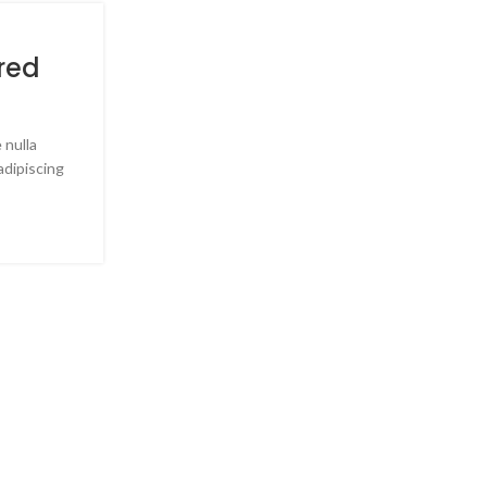
26
red
New home decor fro
AGO
Doerson
 nulla
Ullamcorper condimentum erat pretium velit at u
adipiscing
vestibulum nibh urna nam consequat erat mo
rhoncus. Nis...
CONTINUE READING