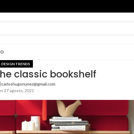
TO
DESIGN TRENDS
the classic bookshelf
carloshugonunez@gmail.com
n 27 agosto, 2021