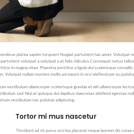
spendisse platea sapien torquent feugiat parturient hac amet. Volutpat 
parturient volutpat a volutpat a at felis ridiculus.
Consequat netus tellus
tor in magna vitae. Pharetra porttitor a ligula dui scelerisque convallis li
r. Volutpat nullam montes mollis ad mauris in orci eleifend per eu pulvina
ium vestibulum ullamcorper scelerisque gravida et elit ullamcorper lectu
stibulum sed. Nisi at quisque dui dapibus maecenas eleifend egestas nul
utrum vestibulum nec pulvinar adipiscing.
Tortor mi mus nascetur
Tincidunt ad sit purus orci leo placerat neque laoreet dis curae