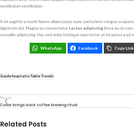
vestibulum vestibulum.
A mi sagittis a morbi fames ullamcorper nunc parturient congue suspend
dignissim dui. Magna eu consectetur
Lectus adipiscing
litora eu id cum 
convallis adipiscing. Hac sed enim tristique nam tortor ut inceptos a ad n
WhatsApp
Facebook
Copy Link
Guide
Inspiratio
Table
Trends
Newer
Collar brings back coffee brewing ritual
Related Posts