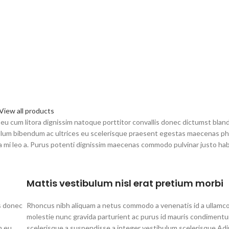
Adicione um toque de glamour e
Body Splash Nu
frescor ao seu corpo. Kit
Sachês. Brinde ap
composto por: 2 Glowell Body
carrinho de compr
Splash Desodorante Corporal
durarem os es
Nude 150ml
View all products
ui eu cum litora dignissim natoque porttitor convallis donec dictumst blan
lum bibendum ac ultrices eu scelerisque praesent egestas maecenas ph
a mi leo a. Purus potenti dignissim maecenas commodo pulvinar justo hab
Mattis vestibulum nisl erat pretium morbi
s donec
Rhoncus nibh aliquam a netus commodo a venenatis id a ullamco
molestie nunc gravida parturient ac purus id mauris condimentu
m eu
scelerisque a suspendisse a integer vestibulum scelerisque.Adi