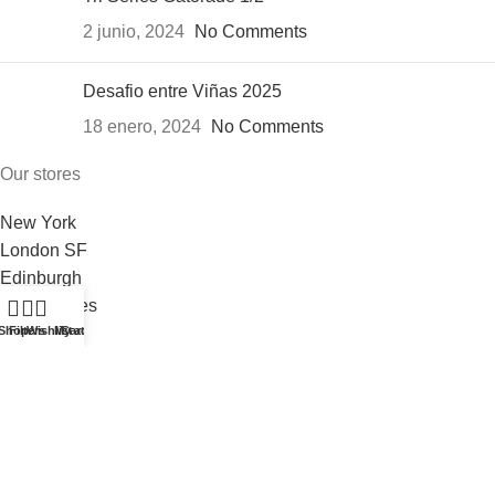
2 junio, 2024
No Comments
Desafio entre Viñas 2025
18 enero, 2024
No Comments
Our stores
New York
London SF
Edinburgh
Los Angeles
Shop
Filters
Wishlist
My account
Cart
Chicago
Las Vegas
USEFUL LINKS
Privacy Policy
Returns