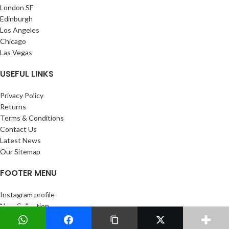
London SF
Edinburgh
Los Angeles
Chicago
Las Vegas
USEFUL LINKS
Privacy Policy
Returns
Terms & Conditions
Contact Us
Latest News
Our Sitemap
FOOTER MENU
Instagram profile
New Collection
0
Woman Dress
Shop
Wishlist
My account
Cart
Contact Us