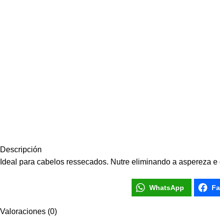
WhatsApp
Facebook
Copy Link
Descripción
Twitter
Ideal para cabelos ressecados. Nutre eliminando a aspereza e d
LinkedIn
WhatsApp
Fa
Gmail
Valoraciones (0)