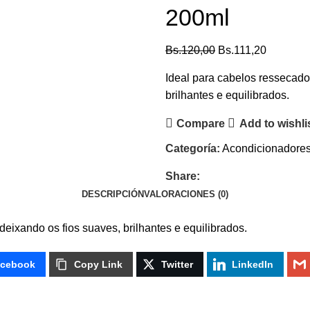
200ml
Bs.
120,00
Bs.
111,20
Ideal para cabelos ressecado
brilhantes e equilibrados.
Compare
Add to wishli
Categoría:
Acondicionadore
Share:
DESCRIPCIÓN
VALORACIONES (0)
eixando os fios suaves, brilhantes e equilibrados.
cebook
Copy Link
Twitter
LinkedIn