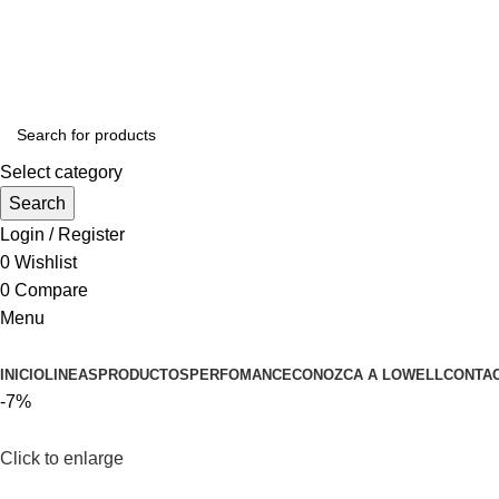
ADD ANYTHING HERE OR JUST REMOVE IT…
Select category
Search
Login / Register
0
Wishlist
0
Compare
Menu
INICIO
LINEAS
PRODUCTOS
PERFOMANCE
CONOZCA A LOWELL
CONTA
-7%
Click to enlarge