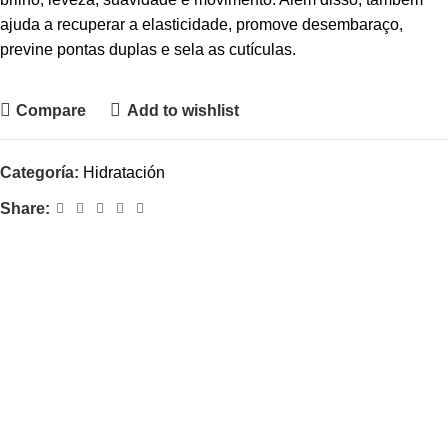
ajuda a recuperar a elasticidade, promove desembaraço,
previne pontas duplas e sela as cutículas.
Compare
Add to wishlist
WhatsApp
Categoría:
Hidratación
Facebook
Share:
Copy Link
Twitter
LinkedIn
Gmail
Telegram