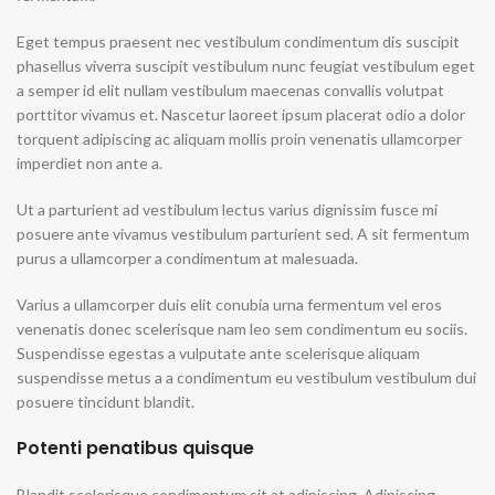
Eget tempus praesent nec vestibulum condimentum dis suscipit
phasellus viverra suscipit vestibulum nunc feugiat vestibulum eget
a semper id elit nullam vestibulum maecenas convallis volutpat
porttitor vivamus et. Nascetur laoreet ipsum placerat odio a dolor
torquent adipiscing ac aliquam mollis proin venenatis ullamcorper
imperdiet non ante a.
Ut a parturient ad vestibulum lectus varius dignissim fusce mi
posuere ante vivamus vestibulum parturient sed. A sit fermentum
purus a ullamcorper a condimentum at malesuada.
Varius a ullamcorper duis elit conubia urna fermentum vel eros
venenatis donec scelerisque nam leo sem condimentum eu sociis.
Suspendisse egestas a vulputate ante scelerisque aliquam
suspendisse metus a a condimentum eu vestibulum vestibulum dui
posuere tincidunt blandit.
Potenti penatibus quisque
Blandit scelerisque condimentum sit at adipiscing. Adipiscing