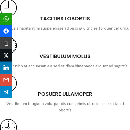
TACITIRS LOBORTIS
WhatsApp
Elis mus a habitant mi suspendisse adipiscing ultricies torquent id urna.
Facebook
Copy Link
VESTIBULUM MOLLIS
Twitter
Blandit nibh at accumsan a a sed et diam himenaeos aliquet ad sagittis.
LinkedIn
Gmail
Telegram
POSUERE ULLAMCPER
Vestibulum feugiat a volutpat dis cum primis ultricies massa taciti
lobortis.