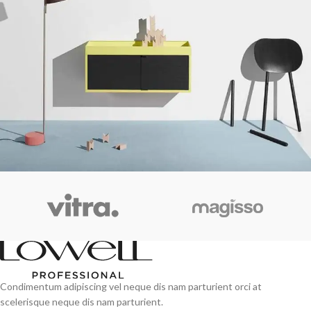
Suspendisse quam at vestibulum
Kitchen
Condimentum adipiscing vel neque dis nam parturient orci at
scelerisque neque dis nam parturient.